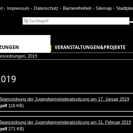
kt
Impressum
Datenschutz
Barrierefreiheit
Sitemap
Stadtpla
TZUNGEN
VERANSTALTUNGEN&PROJEKTE
esordnungen
,
2019
2019
Tagesordnung der Jugendgemeinderatssitzung am 17. Januar 2019
(
pdf
118 KB)
Tagesordnung der Jugendgemeinderatssitzung am 21. Februar 2019
(
pdf
271 KB)