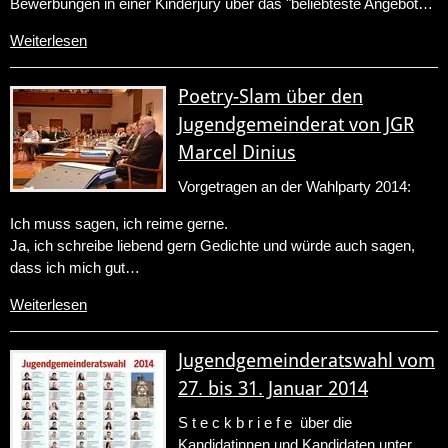
Bewerbungen in einer Kinderjury über das "beliebteste Angebot…
Weiterlesen
Poetry-Slam über den
Jugendgemeinderat von JGR
Marcel Dinius
Vorgetragen an der Wahlparty 2014:
Ich muss sagen, ich reime gerne.
Ja, ich schreibe liebend gern Gedichte und würde auch sagen,
dass ich mich gut…
Weiterlesen
Jugendgemeinderatswahl vom
27. bis 31. Januar 2014
S t e c k b r i e f e über die
Kandidatinnen und Kandidaten unter