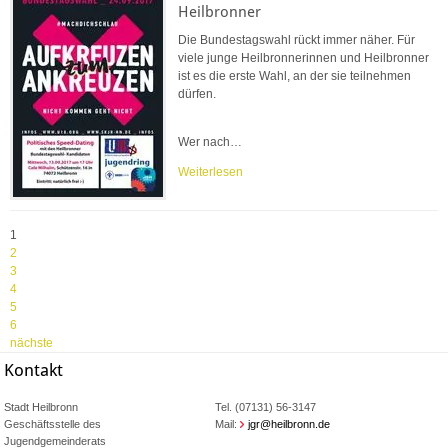
Heilbronner
Die Bundestagswahl rückt immer näher. Für
viele junge Heilbronnerinnen und Heilbronner
ist es die erste Wahl, an der sie teilnehmen
dürfen.
Wer nach…
Weiterlesen
1
2
3
4
5
6
nächste
Kontakt
Stadt Heilbronn
Tel. (07131) 56-3147
Geschäftsstelle des
Mail:
jgr@heilbronn.de
Jugendgemeinderats