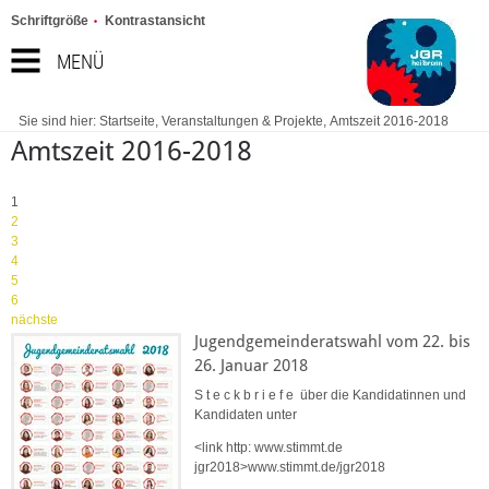
Schriftgröße
Kontrastansicht
MENÜ
Sie sind hier:
Startseite
,
Veranstaltungen & Projekte
,
Amtszeit 2016-2018
Amtszeit 2016-2018
1
2
3
4
5
6
nächste
Jugendgemeinderatswahl vom 22. bis
26. Januar 2018
S t e c k b r i e f e über die Kandidatinnen und
Kandidaten unter
<link http: www.stimmt.de
jgr2018>www.stimmt.de/jgr2018