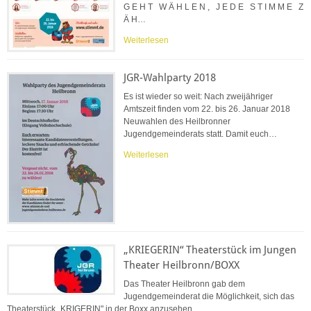
G E H T W Ä H L E N , J E D E S T I M M E Z
Ä H…
Weiterlesen
JGR-Wahlparty 2018
Es ist wieder so weit: Nach zweijähriger
Amtszeit finden vom 22. bis 26. Januar 2018
Neuwahlen des Heilbronner
Jugendgemeinderats statt. Damit euch…
Weiterlesen
„KRIEGERIN“ Theaterstück im Jungen
Theater Heilbronn/BOXX
Das Theater Heilbronn gab dem
Jugendgemeinderat die Möglichkeit, sich das
Theaterstück „KRIGERIN" in der Boxx anzusehen.