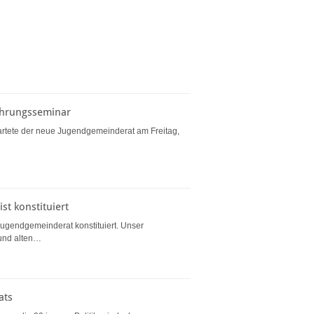
ührungsseminar
artete der neue Jugendgemeinderat am Freitag,
st konstituiert
gendgemeinderat konstituiert. Unser
 und alten…
ats