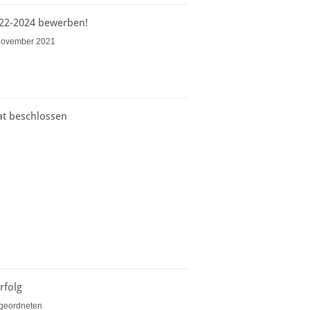
022-2024 bewerben!
 November 2021
t beschlossen
rfolg
bgeordneten