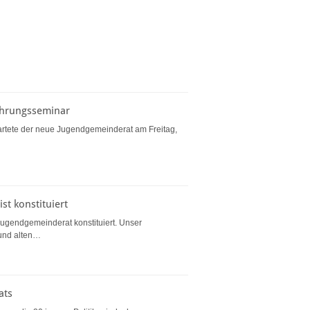
ührungsseminar
artete der neue Jugendgemeinderat am Freitag,
st konstituiert
gendgemeinderat konstituiert. Unser
 und alten…
ats