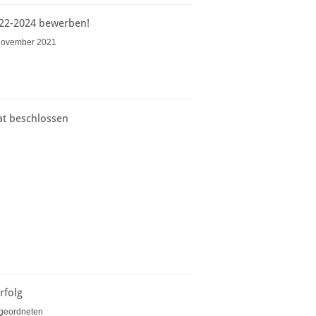
022-2024 bewerben!
 November 2021
t beschlossen
rfolg
bgeordneten