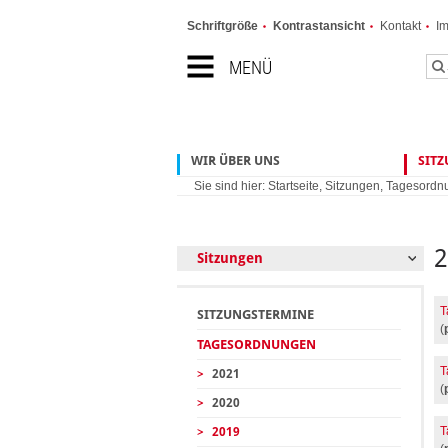
Schriftgröße
Kontrastansicht
Kontakt
I
MENÜ
WIR ÜBER UNS
SIT
Sie sind hier:
Startseite
,
Sitzungen
,
Tagesordn
Sitzungen
T
SITZUNGSTERMINE
(
TAGESORDNUNGEN
T
>
2021
(
>
2020
T
>
2019