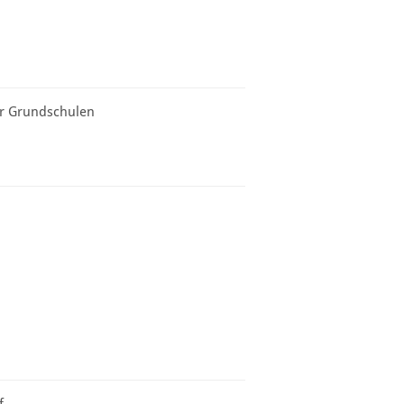
er Grundschulen
f