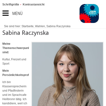
Schriftgröße
Kontrastansicht
MENÜ
Sie sind hier:
Startseite
,
Wahlen
,
Sabina Raczynska
Sabina Raczynska
Meine
Themenschwerpunkte
sind:
Kultur, Freizeit und
Sport
Mein
Persönlichkeitsprofil:
Ich bin
Klassensprecherin
und Pfadfinderin
und im Sprachcafe
Heilbronn tätig. Ich
kandidiere, weil ich