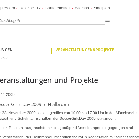
mpressum
Datenschutz
Barrierefreiheit
Sitemap
Stadtplan
ZUNGEN
VERANSTALTUNGEN&PROJEKTE
jekte
eranstaltungen und Projekte
.11.2009
occer-Girls-Day 2009 in Heilbronn
 28. November 2009 sollte eigentlich von 10:00 bis 17:00 Uhr in der Mönchseehall
eizeit- und Schulmannschaften, der SoccerGirlsDay 2009, stattfinden.
eser fällt nun aus, nachdem nicht genügend Anmeldungen eingegangen sind.
e Veranstalter - der Heilbronner Integrationsbeirat in Kooperation mit seiner Sta