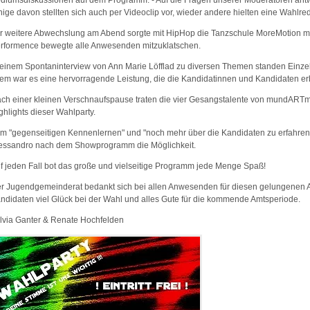
diumsdiskussionen auf dem Programm. - Auf die Fragen unserer Moderatoren antwo
nige davon stellten sich auch per Videoclip vor, wieder andere hielten eine Wahlre
r weitere Abwechslung am Abend sorgte mit HipHop die Tanzschule MoreMotion mi
rformence bewegte alle Anwesenden mitzuklatschen.
 einem Spontaninterview von Ann Marie Löfflad zu diversen Themen standen Einzel
lem war es eine hervorragende Leistung, die die Kandidatinnen und Kandidaten er
ch einer kleinen Verschnaufspause traten die vier Gesangstalente von mundARTmo
ghlights dieser Wahlparty.
m "gegenseitigen Kennenlernen" und "noch mehr über die Kandidaten zu erfahren
essandro nach dem Showprogramm die Möglichkeit.
f jeden Fall bot das große und vielseitige Programm jede Menge Spaß!
r Jugendgemeinderat bedankt sich bei allen Anwesenden für diesen gelungenen 
ndidaten viel Glück bei der Wahl und alles Gute für die kommende Amtsperiode.
lvia Ganter & Renate Hochfelden