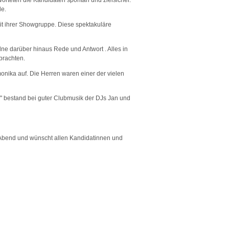
rteten die Kandidaten spontan und zielsicher.
de.
t ihrer Showgruppe. Diese spektakuläre
ne darüber hinaus Rede und Antwort . Alles in
brachten.
nika auf. Die Herren waren einer der vielen
" bestand bei guter Clubmusik der DJs Jan und
Abend und wünscht allen Kandidatinnen und