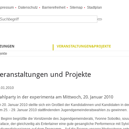
mpressum
Datenschutz
Barrierefreiheit
Sitemap
Stadtplan
TZUNGEN
VERANSTALTUNGEN&PROJEKTE
jekte
eranstaltungen und Projekte
.01.2010
ahlparty in der experimenta am Mittwoch, 20. Januar 2010
 20. Januar 2010 stellte sich ein Großteil der Kandidatinnen und Kandidaten in der
m 25. - 29. Januar 2010 stattfindenden Jugendgemeinderatswahlen zu gewinnen.
 Beginn begrüßte die Vorsitzende des Jugendgemeinderats, Yvonne Sobotko, souv
raface, der gleichzeitig als Entertainer eine gute gesangliche Performence mit Syl